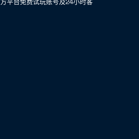
方平台免费试玩账号及24小时客