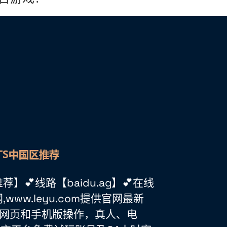
荐】💕线路【baidu.ag】💕在线
ww.leyu.com提供官网最新
持网页和手机版操作，真人、电