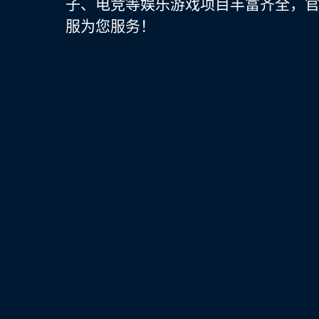
子、电竞等娱乐游戏项目丰富齐全，官
服为您服务！