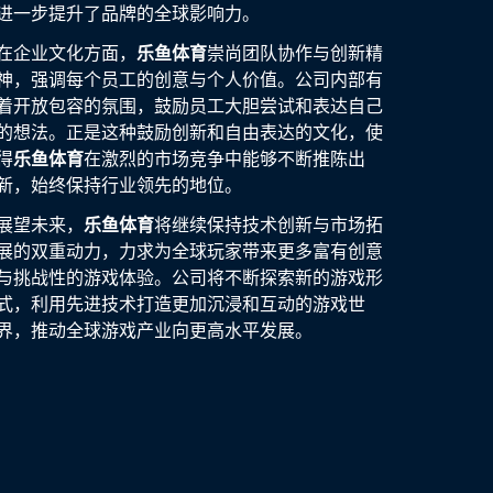
进一步提升了品牌的全球影响力。
在企业文化方面，
乐鱼体育
崇尚团队协作与创新精
神，强调每个员工的创意与个人价值。公司内部有
着开放包容的氛围，鼓励员工大胆尝试和表达自己
的想法。正是这种鼓励创新和自由表达的文化，使
得
乐鱼体育
在激烈的市场竞争中能够不断推陈出
新，始终保持行业领先的地位。
展望未来，
乐鱼体育
将继续保持技术创新与市场拓
展的双重动力，力求为全球玩家带来更多富有创意
与挑战性的游戏体验。公司将不断探索新的游戏形
式，利用先进技术打造更加沉浸和互动的游戏世
界，推动全球游戏产业向更高水平发展。