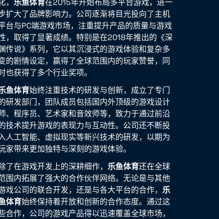
化，
乐鱼体育
在2015年开始布局多平台游戏，进一
步扩大了品牌影响力。公司逐渐将目光投向了主机
平台与PC端游戏市场，注重提升产品的质量与游戏
性，取得了显著成绩。特别是在2018年推出的《深
渊传说》系列，它以其沉浸式的游戏体验和复杂多
变的剧情设定，赢得了全球范围内的玩家赞誉，同
时也获得了多个行业奖项。
乐鱼体育
始终注重技术的研发与创新，成立了专门
的研发部门，团队成员包括国内外顶级的游戏设计
师、程序员、艺术家和音效师等，致力于通过前沿
的技术提升游戏的表现力与互动性。公司还不断投
入人工智能、虚拟现实等新兴技术的研发，以期为
玩家带来更加独特与深刻的游戏体验。
除了在游戏开发上的深耕细作，
乐鱼体育
还在全球
范围内拓展了强大的合作伙伴网络。无论是与其他
游戏公司的联合开发，还是与各大平台的合作，
乐
鱼体育
始终保持着开放和创新的合作态度。通过这
些合作，公司的游戏产品得以迅速覆盖全球市场，