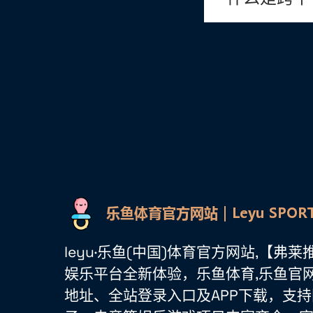
leyu·乐鱼(中国)体育官方网站,【弗莱推
娱乐平台全新体验，乐鱼体育,乐鱼官网,w
地址、全站登录入口及APP下载，支