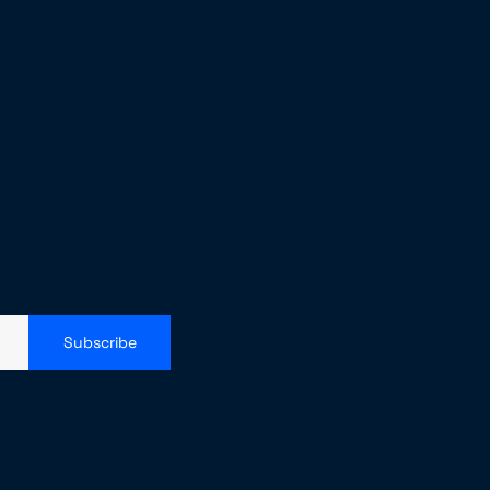
Subscribe