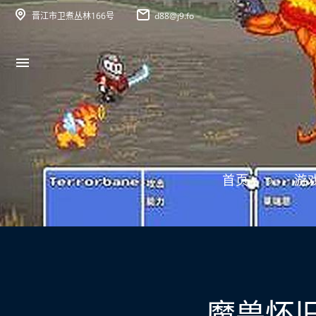
晋江市卫煮丛林166号
d88@j9.fo
首页
游
魔兽怀