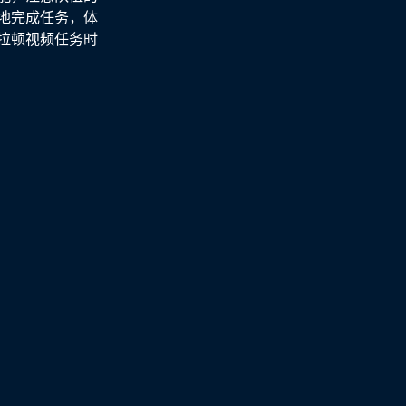
地完成任务，体
拉顿视频任务时