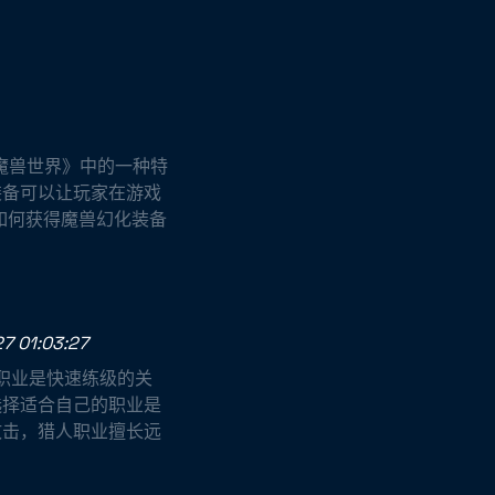
《魔兽世界》中的一种特
装备可以让玩家在游戏
 如何获得魔兽幻化装备
7 01:03:27
职业是快速练级的关
选择适合自己的职业是
攻击，猎人职业擅长远