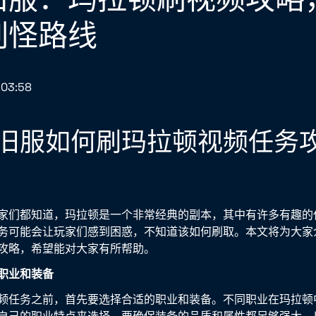
刷怪路线
:03:58
旧服如何刷玛拉顿视频任务
家们都知道，玛拉顿是一个非常经典的副本，其中有许多有趣的
务可能会让玩家们感到困惑，不知道该如何刷取。本文将为大家
攻略，希望能对大家有所帮助。
职业和装备
频任务之前，首先要选择合适的职业和装备。不同职业在玛拉顿