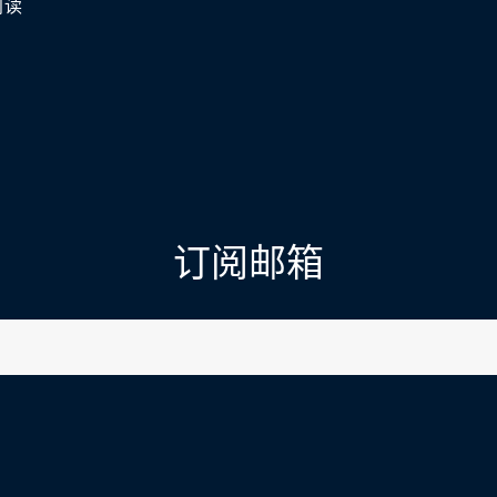
阅读
订阅邮箱
l