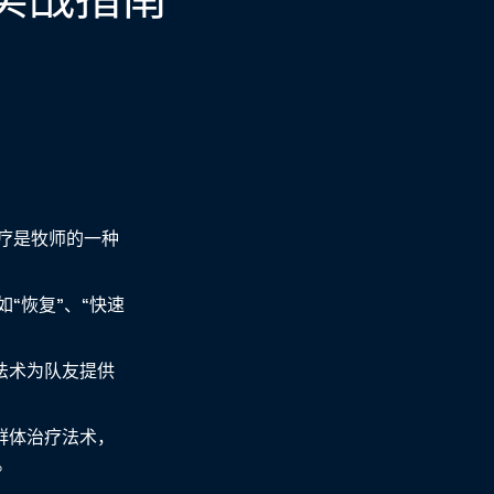
疗是牧师的一种
“恢复”、“快速
法术为队友提供
群体治疗法术，
。