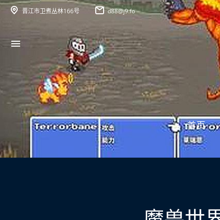
晋江市卫煮丛林166号
d88@j9.fo
首页
魔兽世