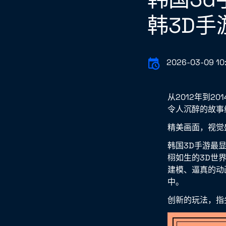
韩3D
2026-03-09 10
从2012年到
令人沉醉的故事
精美画面，视觉
韩国3D手游最
栩如生的3D世
建模、逼真的动
中。
创新的玩法，指