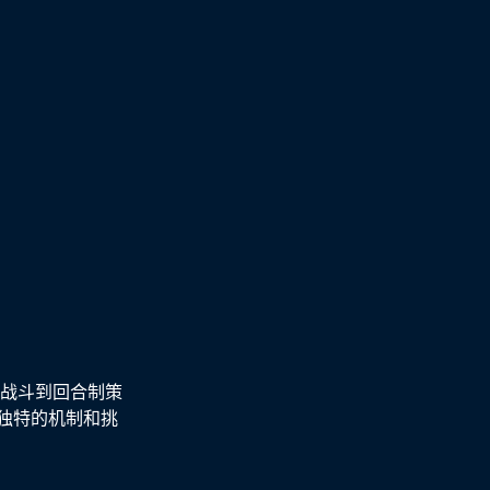
G战斗到回合制策
独特的机制和挑