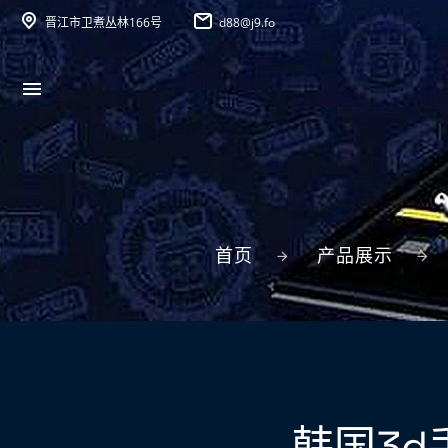
晋江市卫煮丛林166号
d88@j9.fo
首页
产品展示
韩国3d手