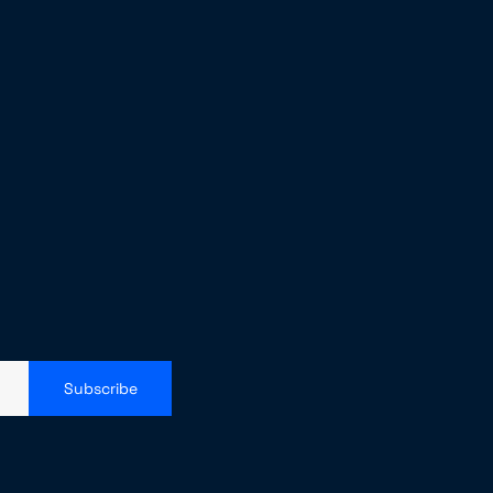
Subscribe