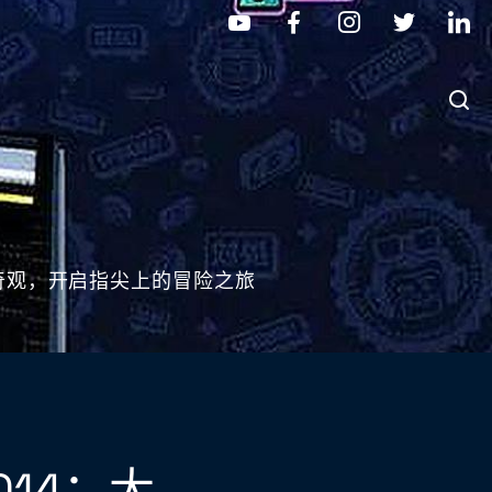
手游奇观，开启指尖上的冒险之旅
014：大