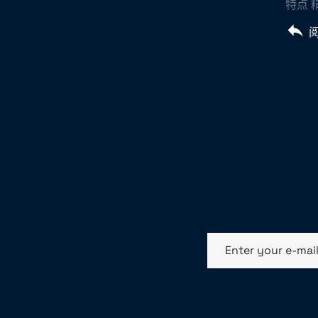
特点 
Enter your e-mai