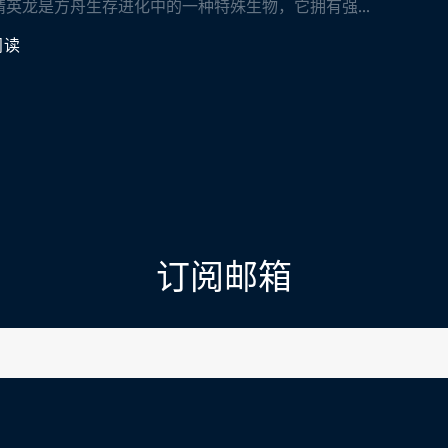
精英龙是方舟生存进化中的一种特殊生物，它拥有强...
阅读
订阅邮箱
l