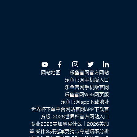
网站地图
乐鱼官网官方网站
乐鱼官网手机版入口
乐鱼官网手机版官网
乐鱼官网Web网页版
乐鱼官网app下载地址
世界杯下单平台网站官网APP下载官
方版-2026世界杯官方网站入口
专业2026美加墨买什么｜2026美加
墨 买什么好冠军竞猜与夺冠赔率分析