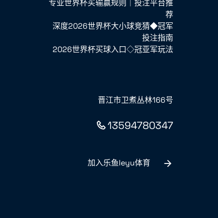
专业世界杯买输赢规则｜投注平台推
荐
深度2026世界杯大小球竞猜◆冠军
投注指南
2026世界杯买球入口◇冠亚军玩法
晋江市卫煮丛林166号
13594780347
加入乐鱼leyu体育