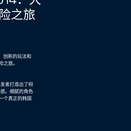
冒险之旅
面、创新的玩法和
险之旅。
开发者打造出了栩
实感。细腻的角色
一个真正的韩国